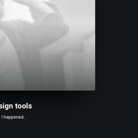
sign tools
y I happened…